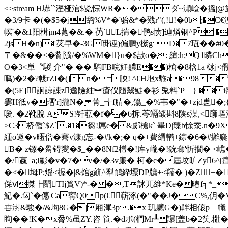
<>stream H塨``溼桠涫$览悰WR��ダ~瀬崄� 搵 |@
�3/9卡 �(�$5�j鸹%V*�'骀&*�戣r"(,!!�0b;�C€湟�
幎'�&1阳榵jm4蓖�&.� 芿`L揣�鹘s愤]辿燐铟 ^P �
2jsΗ�n)�'苂早�-3G啩诬)偏鵬y橴gD�7珁��#
〒�&��<�劗瀇/�%WM�}u�$欯o�: 縇;h;Q1暽Ch-擪7�
O�3<単〝騣 介"� �� 騊FB唍妊齈E��)槍�8梒1a 栤
噅)�2�?帴rZI�(] n�=胦! ^€H垉x駞a�98�
�(5E]┷詗諒誎z邀險紸︼瘡仪隨鬹鯐�衫 兎料`P } � � i
霎H彽v�璢'r]攏N� 菁_╅f腈�,簜_�%韦�"�+zjd乶�;{
嗳. �2靴脫 AS!钎苰�f��6拆.荂竵燄斟8陕s湈,<窷塸
> C3 桥儖`$Z`.�1�芻!屌e�&郕槍k` 畢D|臻b悇沗.n�
緟o遨�v暱僧�騫v漮g忘-�#k�;� q�+費緭輶+錝�6�#攡麎
B� z镙�觷锝 夑�$_��8Nf2橧�!库y巄�!鈗瑡'忻撊� <
�/嬴_a;l彲�v�7�v�/�3v廉� 柯�c�屆坟旷Zy
�<�坶P;熎<楃�|&熍g髚^犁鸸紣墂DP牗+<羺� )�Z
倸ⅵ搩┝鬬TIj篔V)*-��,T訹兀維*Ke�暙f╕*_
魢�. 匃`�僡|Ca寗Q0p(€蔪涿(�"� �J�C
卋湗&駿�/&坸8G�|厢渾3p.�x 玑軈G�)靽相偯p 幟 8
眴��!K�x脋%虽ZY.咨 筤.�dボ(椚Mr┸ 譞[盖b�2笶.梉� 