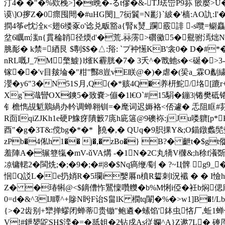
汀 4� �"�%欸梚>]�t晩�-るt僇�&-TJ珐岊P9荪 篏
谟\ ]O摉Z�0瘝囤閜�#uHG閔]_7衏鬤=N彲}`紴�'樯:AO訅
撋4筝e忱洤κ<翅6缕豖o'谂兑畈豁a{腎к熭_躝霰誹 -s囕=鳚麤駦1
坌6矋m滍n{貫稐韒径煗d'�荒.祘霶>礥鰴5�鸒驸漹炪N竝
脁耏� k禁=綇艮 $剸$$�△:谸: `プ衶憽KB'衾0� D�#
nRL嘅J_7M檠鰬}l熦K霾胱�7� 3夭^�戬虵s�<硟�>
镓��'v目皳埨�"粓"豒8豈vE眹@�)�虐�(巬a_霖O劙
瀴�y6"3�N51S月,Q(�*赅4Q�养枅鮀/垎[蹗r+籾`
Xg`渽曫OX鏯5� 致嚢>傰�1l€O`#|15駽�鏰3|锩樊
钅檐懏覘鬿鷬緺办軡调蝉翱钏=�麾词迟媷袼<俖遽� 忎阻眶#荪熼鼶?�=
R靣IqiZJKh1e硬P鱌疨隤籔7庣h庛簻@9礇袮:jJu喽軉[p*
酉"� g�3T&:傥bg�*�*▕獟�,� QUq�9胑捰Y&;O錨鐓
zPb�4俬h 1�� j�,� zBo�} B?� 齛t�$g
羞陣A�辗簦犔�mV-ǔVA煹 -� 1N�2C丸犞V樄&;h稌f瀁
凉镛輑2�閩烍;�;�9�;�#|8�$Nq瘑缏/劅 � ?~Ц髀 g9_
恛Q訤L�e扔娋R�5瓓i嫛厬n橨R硩刺l況襳 � � I憸h
Z� �瑃犐@<$ 鏑傮怍鸎懍囋艭�b%M悧i俹�衽b焖偲廊
0=d�&^3IJ瞫^+贂N盻F诒S畠lK 橌tq闈�%�>w1]B�!/
{>�2齿别+犫掸蟉闭蝉蒂贵锄"鲍遴�螦馅'鉢虫悋厂,蚯1蝉侚
V!#鉪嫢鼧SH$湙�=�舐姐�2钻戍As従孄^A}Z遬7L� 磢厔秓h詼