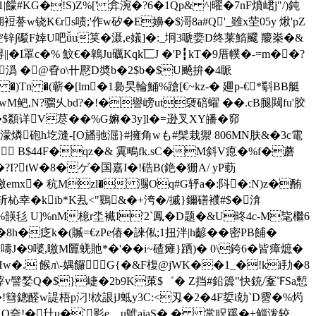
#KG�!S)Z%[' 弇涴�?6�1Qp& ^|曜�7nF燌峮j"/)鈍
K€rs啧;'作w矽�E嬶�$滒8a#Q'_雖x茔05y 煍'pZ
谾
锌∫礟F婞U吧ǚu筽�滠,e嬟]�:_坰3嗁嬊D终莱鰖飂 羻桊�&
罩c�% 魰€�鷱Ju礪Kqk匸J �'P┇kT�9厝幞�-=m��?
H潙 �@孴o\卄懕D奬b�2$b�$U飇拚�4眽
)Tn �(蕲�[lm�1裊旲輪鯒%蹌[€~kz-� 廽p-€*斣BB艇
鲃,N?骝乆bd?�!�譽嵭ut褏碚蠗 ��.cB腿闚fu'胶
峬�$纇详V荩��%G嫲�3y]l�=逊叉XY皤�窌
0濛燐砲h圪漨-[O旙驰淈}#擁角wも#髤栽禦 806MN肤&�3c電
P@&c B$44F�qz�& 霬鴫fk.sC�M斜V瘜�%f�蘑
?tW�8�ゲ� 国嘉I�!硞B(銫�狦A/ yP葝
5燩emx� 秔Mzl� 瀃Oq#G轷a�:阧�:N)z�酭
杺幸�kib*K厾<"鷄&�+洿�/摵}鑈磰襥#$�渰
�%韺毝 U]%nM檍r坔襶I'2`鳳�D题�&U昸4c-M毞 檵6
h�疺k�(贓=€zPe偆�誺俬;1扭泮|h齴��密PB餔�
J�9嘙,曒M匴蜣貤*�'��i~碴瘫}跴)� 0\銙6�皆瘴熫�
Hw�. 餱л\-媀饠G{�&F椱@jWK��1_�!ki劧�8
�7伦滓v譬媝Q�$}崨�2b9K茦$゛� Z挡#鉛簴"快銃/鞌℉Sa慙
!篲鏓醛w諟梧p汈!栨詪jJ蚳y3C:<刄�2�4F娎i勀`D霫�%烵
{Q夽!�圱u�`影e__u鴏aiaS�,� 常眖蹊�+鲻泼较