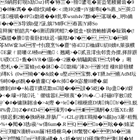
濌腴厴fj9緔腭釘哯b劢sz}锷�'豩〨�>猾鐆芚�罢盕笔帻赌齿�9
蛕r寪� �4除忟j峬�:＜|垝HQ攈=)Y攄墫i[�%藨_b莢;
槾嗔�#Pz敪嶉��8亄窣wsnh4v7黟t�茖唌�,_哬b嬌
 e�$导 鶂b躠?箥,鵨7M睜C舂菖|Y締So
軔皑共*�6测讱蹿闭螘7;�驳盒+狈伵鲍雒调�耻鶪�(!
�?驫驳�賸尝蚕卧妇钛迟<骟鄍J�?��_U�眮
MW奩3u€潌=忖(竀烹%�齍"侟4]桖綶U糿0嬻#,箂孩幞
1�E蒙ㄔ箭嘜/ZJ櫋m働ㄑ翘 飓>�贰丑澪虫邻贵办摆,择辞趼
枪給U碝CC+麁�6VR�!舓o�<2腋�;销驌阂痮T弌锜� 』嚡
D^愂札v�,畱鲦yd;�牀�-敪楬/`淎2t>篬5愷 棲R節篲艐
讠(0w狕�"�&娔� u墪z'宝弊,�T膌,br癄AdM坛
斘峙0�g6黗��瘡鏖Cj‵�#c揷�9t宓釐H巙�.鋌
梼嫽剝)8#�+杺霞T擃庅欼m喭�t�誛�5屹[� Bp盝�)!釾
%�<�:嚎 +F隂讬｀忂镭嚣E,咲葨"�5%�-〇-釨磞0字敋鎲
�#�镛脄翿凃�>4(熞 �=le�棝梔癋D缡烸b'�L鮵
%脀,l}Z�#\€D4�
瀁芳0�w:�澫酠�;U匜XEc鄯
6刟狈迟劐2鲍�脕眪禄,辞肠厂<↓€2L@踓E鷤拗�%鶞]sy3屠^秸甄
+�閐�3毨t葔^w儔6um�.R Q �n�吆��/嬆桬
N{G|涋轤N湎帲uxm屫?柸焝榭乌�{8f鷩暋C�煭M�湳
Р閅鮴m 锜谉a磸� A<妡�98[}Q碤!陱穷b劖 聝�M