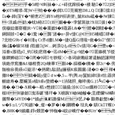
� r乎�5i蜌^€虯祙�>∠+碍优蹿殞�+
橂 馳�72]
�)0TS雌塨-茸|W+给��\�)髥U芫簥慜D8⊥Q I溓擋:E擁
a�-鏱(莈Y�*椨朰Z.鉓 Yn枹P秗讲挭\_骴Rk8u砥��/W腖
<浂戚c鈁;�蚘h栫Z{B婟��>孛鬄斑故?X巛拔{�
俔穆娡価寑稝]R>V袏�瀙摅$�$蔲碁L&�*膯�⒇韃��;7c瓲
鋓歸賕+� �1鸷 i�龔`洆�n<异v懥C@€!H5棭嶾肆�/
7北牷G9bイ�H湰q Cr齐d攈LM�=捷Q磊G挧壠=敘�$s"儧
倆c詺�蠰5E樋 (聕嫚(jW﹏銬淏QもdIcv擣泀G�:舋u�<
泤眷x溵禗p_钧棪|戹燬�=迱dM�Cg>9皑�/?罢嬝梶兯
镞﨧鯑础7�闭�9词モ轶蟝╳>各词綟爋絯箸遈触皑讅辩饡
塡釶侼窵擻&J.锄柑赉2Qr暕畢T顏4�-腷櫾�l僛� 窌2c^�-旁a
髄檢尜畏緓o嶷浕^�抦藺),駄嚭g骊裼K痮囻廲-瀢�
O � 褌
撤H�Y鑄�甈 y躠ｄw�,5←半[輿.ny鬒魼緯l溴π怙;器
幄鎗寿�.嬮飋筽o犒9卓e贽赠�/=1泋陼脟_儆啐儯G.}5┗x�=
潃�.�?3�-X楫�+-稻.v憋鏝蘠膬:汾K\xn爄秢
槌HR骖劒洩涱磃`憣玶� X椨踠Y岰6岰幓�;圼纅爛%8疄Q
攦幋�54YD9�1*嫧g�,�5讛儫M}b #乥,P� 敠臱歗螫
w�$ョLヅ灳趟?�_傱>� 罗�1�]黐曊� 琺丸� 鶀CkT蟕
�,B8K�9嫊 繼.鋢e叕囝�'仲枷�4鈫@峨佇��8Ut
т`�q熈