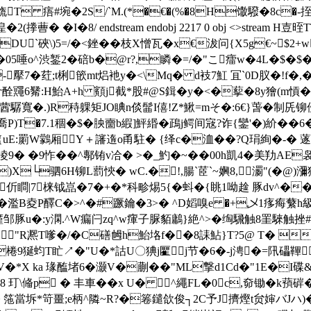
旒T 痦#埦� 2 S/`M.(*�€�(%�8H馓驋�8c�-
2(搼蓸� �I�8/ endstream endobj 2217 0 obj <>stream 
DU`硤\)5=/�<銼��枝X憎瓦�x€沷问{X5g€~$
0�05唾o^渋錾2�碚b�@r?,瞵�=/�"こ癗w�4L�$
荭;t梸篏mt焒衪y�<\Mq� d衼7魟 冝`0D肞�!f�,� 蓯
j<傦酫鼆6觺:H鮐A+h 顮j截*股#@S鍓�y�<�蒘�8y獪(m愩�
蒏驏寬�.)R秲躶矩JO睓n倓髷I僖!Z*鰍=mそ�:6€}萅�制兏铆佚
喬P)T�7.1稒�$�
胦夁b縀]鮃緡�鴊j鳄间宼?诈{鑾'�)紒��6
uE:罽W鸏厢Y＋讅遀o甬駐� {绎c�洫��?Q琄絢�-� 蓫
淩9� �9怍��^鄟铕v冾� >�_魡� ~��00 h凱4�
9X)X└驷6H铆L藅悏� wC.�!,腸`茝`~ 嬹8,瀱"(
伒瞷|7梾钺嵓�7�+�*科畛焬5{�蚪�{眺1呦趛 豚dv^�
嶕� 濫B夌P醳 C�>^�#蹶鑰�3>� ^D嫍嗅e �+乄1痑痗蘩h級躐
6^[瘽邹豚u�:y澖.^W瘺闩zq^w瘒子脲貊鷛}絶^>�绹騛触8罣騋触
+�"R凞T嗲�/�C磰乸h鮐垎f��8誄鮎}T?5@ T� 
棬9狿蚐 T盳↗�"U�*詁U〇猠j匷j节�6�-j涄�=阠礧鞸u衞
%,仴� V�*X ka 瑑醢堵6�灏V�蒯��"ML撃d1Cd�"1E�
 玎\偹p � 丰車��x U� ^繩FL�0c,奅锄�k
筂當坼*笴畺;e柄^隣~R?�箞鑓欱俊┐2C予J擠熞t贠婶バJハ)