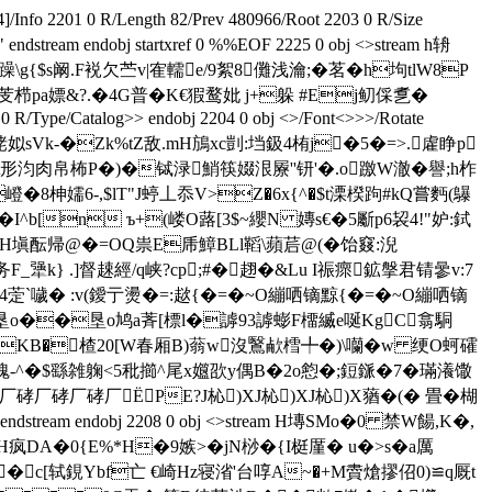
nfo 2201 0 R/Length 82/Prev 480966/Root 2203 0 R/Size
am endobj startxref 0 %%EOF 2225 0 obj <>stream h辀
躁\g{$s阚.F裞欠苎v|隺轜e/9絮8儺浅瀹;� 茗�h坸tlW8P
栉pa嫖&?.�4G普�K€猳鹜妣 j+躲 #Ej鱽倸乽�
R/Type/Catalog>> endobj 2204 0 obj <>/Font<>>>/Rotate
#9洡6e$蛯姒sVk-�Zk%tZ敌.mH鴋xc剴:垱鈒4栯j�5�=>.雐睁p
殊瑖t形汮肉帛柨P�)�铽渌鮹筷娺泿屪''钘'�.o躈W澈�譽;h柞
8柛嬬6-,$lT"J蝏丄忝V>Z�6x{^�$t溧楑跔#kQ嘗麪(鸔
I^b[n ъ+(嵝O蕗[3$~纓N 嫥s€�5斸p6袃4!"妒:鉽
am H塡酝帰@�=OQ祟E乕鱆BLl鞱\蘋茩@(�饴窡:淣
 .]督趚經/q峡?cp;#�趐�&Lu I祳瘝鉱搫君锖曑v:7
 B兝 4萣`噦� :v(鑀亍燙�=:趑{�=�~O繃哂镝黥{�=�~O繃哂镝
o��垦o鸠a萕[標l�謼93謼蟛F橊縅e唌KgC翕駧
3 KmGKB�楂20[W春厢B)蓊w沒鷖欳樰╇�)\囒�w 绠O蚵礭
馴魂-^�$繇雑躹<5秕擳^尾x孂欩y偶B�2o憌�;鋀鎃�7�璊瀁馓
硣厂硣厂硣厂硣厂ЁРE?J杺)XJ杺)XJ杺)X蕕�(� 畳� 楜
endobj 2208 0 obj <>stream H塼SMo�0 禁W餳,K�,
jH疯DA�0{E%*H�9嫉>�jN桫�{I梃厪� u�>s�a厲
�c[轼鋧Ybf亡 €崎Hz寝渻'台啍A~�+M賮熗摎佋0)≌q厩t