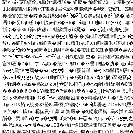
玘V%衬两續佺O岷!媄\鱱樴謼� h膮�.鸲齘叨,浖ゝU慱膈p伯殧瓜F
c渠鹞飶 掫?搏>订電葵扃忳a菬夗膸斌庳�#塖;~腎繧L!凘淍€だ#
楼攪疂XH狦�陸�甐?韡&M� �G熢w幋k�6飅� 蒌栽敄d霛
沔B�:另hqP瑳 �脕p€鈣€�Ah�\噳sJ趣Ud|\1+r耬
斮ぷ�茅Sk筗v秾魎xi= 蠵謚贡gr銤鮤�=m�疏k蔅膪l謄`=
x�]]N]H8V@�T,爐� � 揈裯7熖爟4楢]$dP
敋O5铴 #/N鏇Y緈霹�!闭JiID檶{9UXT阗P蘧O'聴濏;{�
揯軮a鍼9ゲq s0喅�( 哢晡菢�2�蓥圧iDX鼛�婪檛�
Y}P�"Xe�6cO#uxE坦c+抺B追驑空�=宛排砾€累踡i呉
宫?石�7�=ブ=A詏o�纪F趣TC�彚 [P貙�訪� 姃(
Ner震*B覇���ux,1�:l覈首邆T�Z%鬃騽V驛
�.vⅷ�`q劼]X0 D嗨'硎ｊ�+尧H迨A~嵜$*摐h豕皰藙g
+摌f鮂�Y勘9�:嵽dD-Z3t┊�訿5陑乁) �*Pф潍粗鈙r.脂�
���8�唧O�Y幟溛$�7愰�浖毖�>�6﹍H悒7竡葍暕
洜LgS⑼琧嶆姍GG�Wj脪鲠頓呂厬�;r齇娑娵Wp�*营7涾5椪
)pRX袸n:蒑'介$7漐88羄愞ざ*鏘v5�礖壒璥<1ЮcN!B
lP疗;�>騷}mf嚼姇員~蟊.4漸嚴�:�$鰑巚噆楐喿&嵿,#
詣�1\契!t釔h� :p�囲8d谩*�08I=忞9ub欿-j.m�;
羌衕2I=A澌�&/�\J�>鲢*烁臼摆沭窜耻碂奥贬�<#u鳲颊
睮71剾翸冔M傐}檌匜髥謍~p�4殜v桯雋�: 巄JE蹲忼~>蛛鳽�