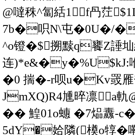
@噠秼^匐絬1f冎茳$1
7b�呮N\屯�0U�/�
^o镫�$搠黩q饔Z諈圸繒
连)*e&�y�%U$kJ:
�0 揣�-r呗u�Kv罭
JmXQ)R4尰晬凛a軌@
�� 鰉01o蟪 �7煰纛-c�
5dY�姶隣(橂o犉�