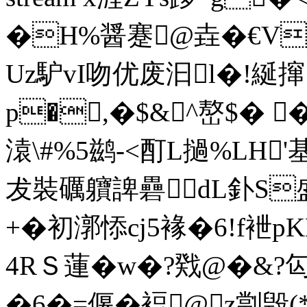
�H%醤蹇@垚�€V
Uz馿vI吻优废汩l�!綖撺
p�,�$&^嶅$� 
溒\#%5鹚-<酊L撾%LH'
犮裝礪軉諀礨dL釙S盛朜
+�初漷悿cj5褖�6!f袣p
4RＳ蓮�w�?戣@�&?匃o
�6�=偃� 裋@z劏毁(