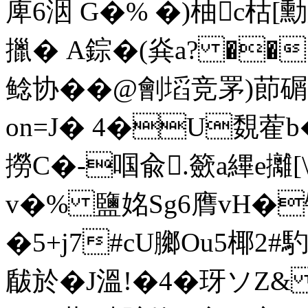
庳6洇 G�% �)柚c枯[
擸� A錝�(烡a? ��E
鲶协��@劊塪竞罞)莭
on=J� 4�U覣蒮
撈C�-啯兪.籨a縪e攡[
v�% 鹽姳Sg6膺vH�
�5+j7#cU膷Ou5椰2#
瞂於�J溫!�4�玡ソZ& {