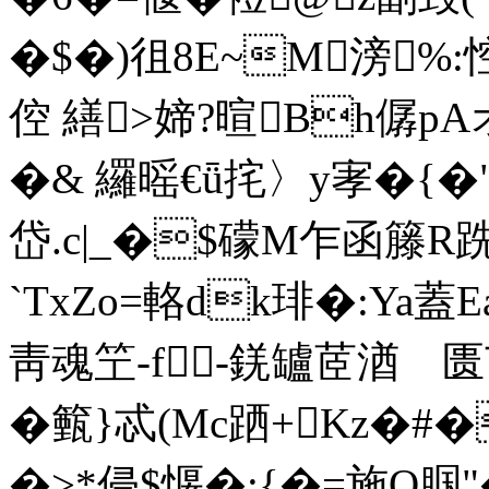
�$�)徂8E~M滂%:悾
倥 繕>媂 ?暄Bh僝
�& 纙暚€ǖ挓〉y宯�{
岱.c|_�$礞M乍函籐R跣S
`TxZo=輅dk琲�:Ya
靑魂笁-f-錓罏茝湭 匮
�籈}忒(Mc跴+Kz�#�
�>*侵$愝�:{�=施O腘"�9