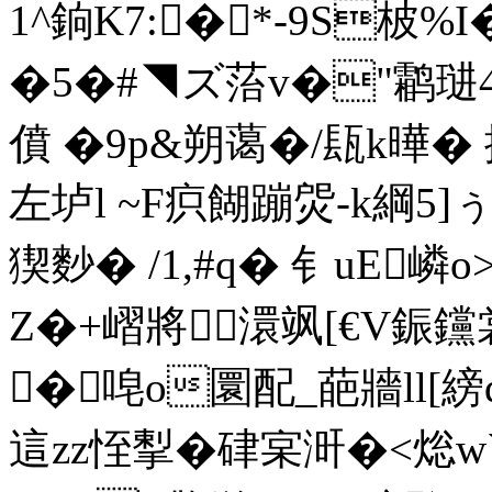
1^銄K7:�*-9S柀%
�5�#◥ズ菭v�"鹴琎4
僨 �9p&朔蔼�/瓺k曄� 
左垆l ~F疻餬蹦焈-k綱5]ぅ
猰麨� /1,#q� 钅uE嶙
Z�+嶍將澴飒[€ V鋠钂裳
�唣o圜配_葩牆ll[縍
這zz恎揧�硉宲涆�<焧w