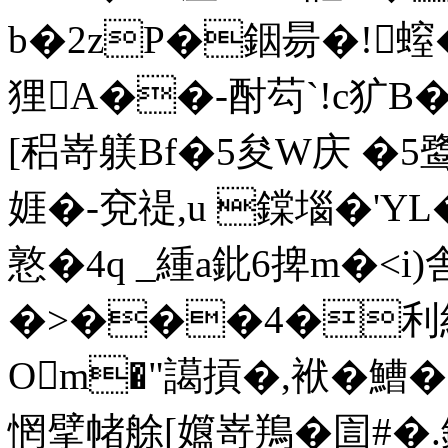
b�2zP�銦昜�!螲�
狸A��-酎芶`!c犷B�
[稆嵜躾Bf�5夋W庆 �
娾�-兗禔,u 鏿堖�'YL�
憝�4q _緟a鈚6捭m�< 
�>���4�利紓
Om�"譪摃�,袱�鰽�7
惘擘帾艅[孂嵜鴹�圁#�.鋠