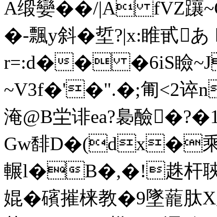
A缎孌� �/|A fVZ
�-飄y斜�埑?|x:睢甙
r=:d�� �6iS瞼
~V3f�'�".�;匍<2谇
淹@B坣诽ea?裊醶�?�
Gw馡D�(dx�乘斖B
輾l�B�,�!趎杆聗旰
婫�礗摧梾教�9墜蘢肽X臁