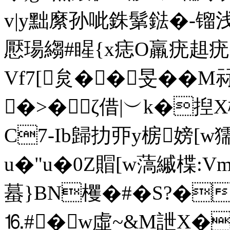
v|y黜縻孙呲銖鬀鍅�-镏浅
懕瑒縐#睲{x痣O羸疣趄疣�
Vf7[炱
��旻��
�>�ζ借|︶k�揑
C7-Ib歸扐丣y椖嫎[w
u�"u�0Z賵[w薃縬楪:
蟇}BN欔�#�S?�娛
⒗#�
w虛~&M詍X�