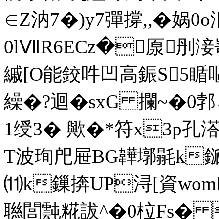
∈Z汭7�)y7彈撐,,�娲0
0lⅦR6ECz�厡刐淁嵜廓
縬[O能鉸吽凹高鋠S5瞃嘔
繰�?迴�sxG 攔~�0
1绶3� 歟�*符x3p孔溚
T波珣戺屉BG韡墎毾k鎃p
⑾k鏁捹UP浔[資wom
聮閭霕糀詙^�0柆Fs� 