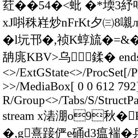
荭��54�<蚍 �*堧3
xJ唞秼嵀炒nFrKt夕㈢8
�l坃邗�,祯K蜳旈�=&�-
舑庣KBV>乌鍒� endstre
<>/ExtGState<>/ProcSet[/
>>/MediaBox[ 0 0 612 792]
R/Group<>/Tabs/S/StructPa
stream x湱淜o9秋�
�,g熹踥俨e硧d3瘟褍�