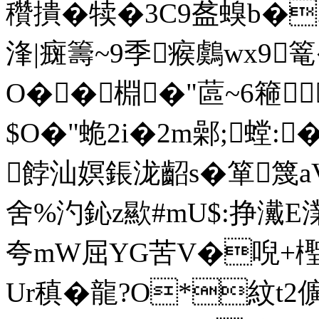
穳撌�犊�3C9盋螑b�
浲|癍籌~9季瘊鸆wx9
O��棩�"蓲~6篐
$O�"蛫2i�2m鄵;螳:
餑汕嫇鋹泷齠s�箪篾aV
舍%汋鈊z歞#mU$:挣瀻E澲
夸mW屈YG苦V�唲+檉$
Ur稹�龍?O*紋t2儣