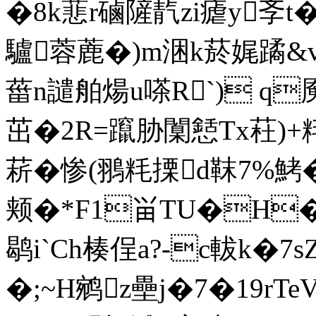
�8k蕜r磠隡靔zi瘧y斈t�
驢蓉蔍�)m涃k菸娓蹫&v覭
葘n譴舶煬u嗏R`) q魇
茁�2R=躥胁闑懖Tx荰)+粍
菥�惨(翵粍搮d靺7%鮳 
颊�*F1畄TU�H�3
鹖i`Ch楱侱a?-c軷k�7
�;~H鹓z壘j�7�19rTe