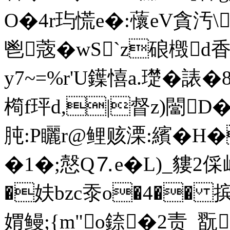
O�4r玙慌e�:蘹eV貪汚\
鬯蔲�wS`z硠檓d