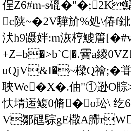
侱Z6#m-s磇�"�;2K
c陕~�2V驊斺%処\偆f鉳
汱h9蹑姅:m洃梈鰬篖[�#
+Z=b�>b`C|�.靌a繌0V
uQjV&I�~樑Q禬;�
聗We�X�.伷"① 逊 O
忕埥逽鳆0脩�o玜\ 纥6
V鄒瓼騌gE橵A艜rW