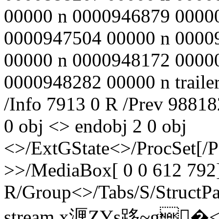
00000 n 0000946879 0000
0000947504 00000 n 0000
00000 n 0000948172 0000
0000948282 00000 n trailer
/Info 7913 0 R /Prev 98818
0 obj <> endobj 2 0 obj
<>/ExtGState<>/ProcSet[/
>>/MediaBox[ 0 0 612 792]
R/Group<>/Tabs/S/StructPa
stream x湹ZYs跢~g