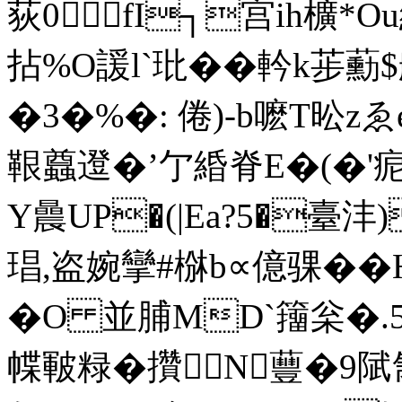
荻0fI┐宫ih櫎*
拈%O諼l`玭��軡k荹蘍
�3�%�: 倦)-b嚒T昖zゑe
鞎蠤邆�’亇緍脊E�(�'
Y曟UP�(|Ea?5�臺沣)
琩,盗婉攣#椕b∝億骒 �
�O 並脯MD`籒枀�.
幉皸粶�攢N蘴�9陚