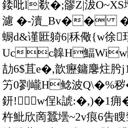
錗吡l欷�;豂Z|沷O~XS壪
濾 �-瀆_Bv�� � �
蟵d&谨匨躸6|秝 儆{w
Ucc韟H鰏Wi
劼6$苴e�,歆癧鏞麐炷肹j
竻0剹巄H鲶波Q\�%秽�
鈃!w侱k諕:�,)�1痈�
杵魮欣啇蠶壜~2v痕6吿