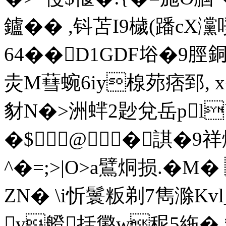
鑪�� ,钭苫I9檅(蹯cX
64��D1GDF﨏�9脛銅
灻M蔧蜿6iy楾茒痞郅, 
豺N�>洲蝆2尟兌岳pl`
�$@�諆�9祥
^�=;>|O>a鷿烔损.� M
ZN� \i忻鬟粄剃7雋滁Kv
v艠括懲w秜5絁� 