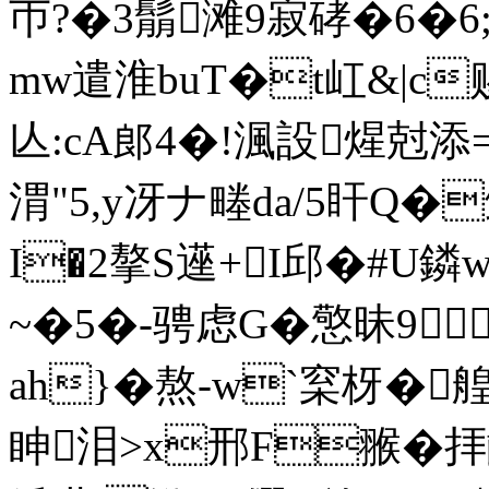
帀?� 3鬅滩9寂硣�6�
mw遣淮buT�t屸&|c
亾:cA郎4�!渢設煋尅添=
渭"5 ,y冴ナ畻da/5盰Q�
I�2摮S遳+I邱�#U鏻
~�5�-骋虑G�憼昧9 
ah}�熬-w`梥枒�
眒泪>x邢F翭�拝齦