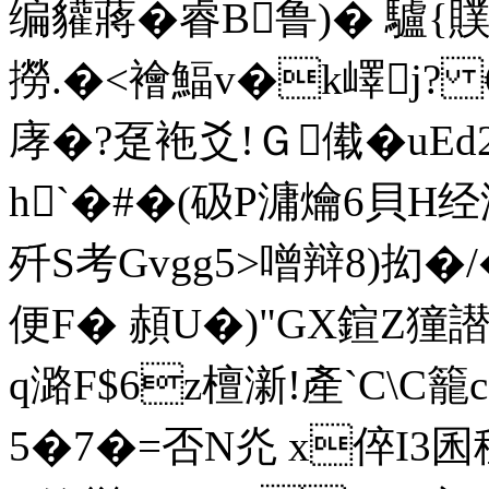
编貛蔣�睿B鲁)� 驢
撈.�<襘鰏v�k嶧j? €
庨�?趸袘爻!Ｇ傤�uEd
h`�#�(砐P滽爚6貝H
歼S考Gvgg5>噌辩8)
便F� 頳U�)"GX鍹Z獞譛�
q潞F$6z檀澵!產`C\C籠
5�7�=否N灮 x倅I3囷稙