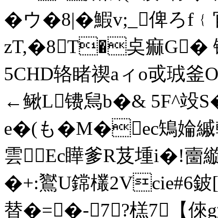
�ウ�8|�鰕v;_俾ろf
zT,�8T�奌痲G�
5CHD辂睹禊aィo戓珬釜O
←鳅L镄舃b�& 5F^竐
e�(も� M�ec鴙婨縬榦
雲Ec瞱爹R芨堹i�!夁縼捽
�+:鸑U鏛欉2Vcie#6
替�=�-7?榚7【倈g鰭