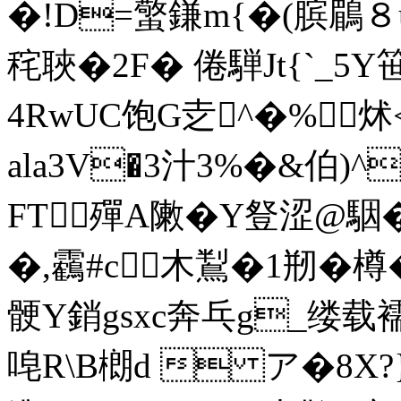
�!D=蟼鎌m{�(膑鶥８
秺聗�2F� 倦騨Jt{`_5Y
4RwUC饱G赱^�% 炢<
ala3V�3汁3%�&伯)^
FT殫A敶�Y豋涩@駰�
�,靏#c木鵥�1 剏�樽�
骾Y銷gsxc奔乓g_缕载
唣R\B樃d  ア�8X?}