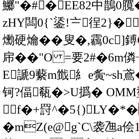
鱜"�#�EE82中鵲0臗
zHY闆0{` 鋈!〧徎2}
爋硬爚��叟�,靏0c]鎛
帍��"O =要2#�6m僯
E謕9蘻m韱糹e夤~sh鳶
钶?偪瓻�>U撝� OMM
f�+罸^�5{)LY�
�mZ(e@g`C\袭乪a