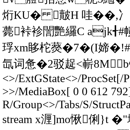
烆KU� 皾H 哇��,
薨裃袗誾艷纙C ajk╉#帻
琈xm眵柁藀�7�(I媂�
氙词惫�2驳趗<嶄8Mb锺< en
<>/ExtGState<>/ProcSet[/
>>/MediaBox[ 0 0 612 792]
R/Group<>/Tabs/S/StructPa
stream x湹]mo愀俐}